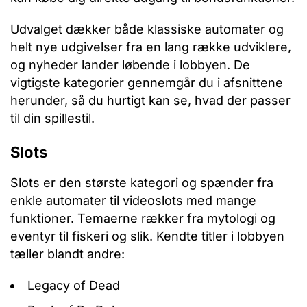
Udvalget dækker både klassiske automater og
helt nye udgivelser fra en lang række udviklere,
og nyheder lander løbende i lobbyen. De
vigtigste kategorier gennemgår du i afsnittene
herunder, så du hurtigt kan se, hvad der passer
til din spillestil.
Slots
Slots er den største kategori og spænder fra
enkle automater til videoslots med mange
funktioner. Temaerne rækker fra mytologi og
eventyr til fiskeri og slik. Kendte titler i lobbyen
tæller blandt andre:
Legacy of Dead