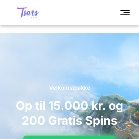
Velkomstpakke
Op til 15.000 kr. og
200 Gratis Spins