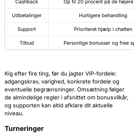
Cashback
Op til 20 procent på de højere t
Udbetalinger
Hurtigere behandling
Support
Prioriteret hjælp i chatten
Tilbud
Personlige bonusser og free sp
Kig efter fire ting, før du jagter VIP-fordele:
adgangskrav, varighed, konkrete fordele og
eventuelle begrænsninger. Omsætning følger
de almindelige regler i afsnittet om bonusvilkår,
og supporten kan altid afklare dit aktuelle
niveau.
Turneringer