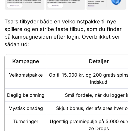
Tsars tilbyder både en velkomstpakke til nye
spillere og en stribe faste tilbud, som du finder
på kampagnesiden efter login. Overblikket ser
sådan ud:
Kampagne
Detaljer
Velkomstpakke
Op til 15.000 kr. og 200 gratis spins 
indskud
Daglig belønning
Små fordele, når du logger in
Mystisk onsdag
Skjult bonus, der afsløres hver o
Turneringer
Ugentlig præmiepulje på 5.000 euro 
ze Drops