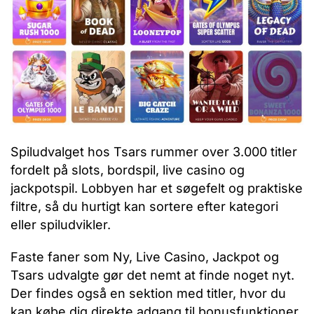
Spiludvalget hos Tsars rummer over 3.000 titler
fordelt på slots, bordspil, live casino og
jackpotspil. Lobbyen har et søgefelt og praktiske
filtre, så du hurtigt kan sortere efter kategori
eller spiludvikler.
Faste faner som Ny, Live Casino, Jackpot og
Tsars udvalgte gør det nemt at finde noget nyt.
Der findes også en sektion med titler, hvor du
kan købe dig direkte adgang til bonusfunktioner.