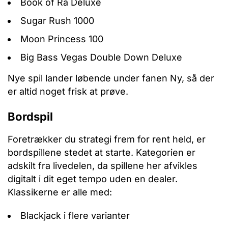
Book of Ra Deluxe
Sugar Rush 1000
Moon Princess 100
Big Bass Vegas Double Down Deluxe
Nye spil lander løbende under fanen Ny, så der
er altid noget frisk at prøve.
Bordspil
Foretrækker du strategi frem for rent held, er
bordspillene stedet at starte. Kategorien er
adskilt fra livedelen, da spillene her afvikles
digitalt i dit eget tempo uden en dealer.
Klassikerne er alle med:
Blackjack i flere varianter