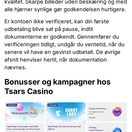
kvalitet. Skarpe billeder uden beskæring og med
alle hjørner synlige gør godkendelsen hurtigere.
Er kontoen ikke verificeret, kan din første
udbetaling blive sat på pause, indtil
dokumenterne er godkendt. Gennemfører du
verificeringen tidligt, undgår du ventetid, når du
senere vil have en gevinst udbetalt. De øvrige
afsnit henviser hertil, når dokumentation
nævnes.
Bonusser og kampagner hos
Tsars Casino