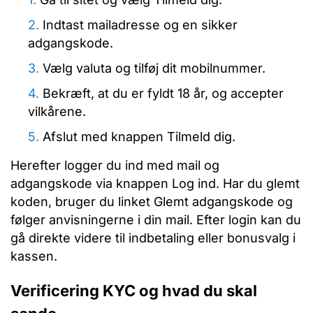
Indtast mailadresse og en sikker
adgangskode.
Vælg valuta og tilføj dit mobilnummer.
Bekræft, at du er fyldt 18 år, og accepter
vilkårene.
Afslut med knappen Tilmeld dig.
Herefter logger du ind med mail og
adgangskode via knappen Log ind. Har du glemt
koden, bruger du linket Glemt adgangskode og
følger anvisningerne i din mail. Efter login kan du
gå direkte videre til indbetaling eller bonusvalg i
kassen.
Verificering KYC og hvad du skal