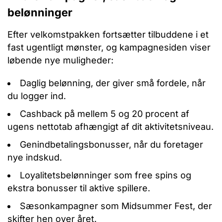
belønninger
Efter velkomstpakken fortsætter tilbuddene i et
fast ugentligt mønster, og kampagnesiden viser
løbende nye muligheder:
Daglig belønning, der giver små fordele, når
du logger ind.
Cashback på mellem 5 og 20 procent af
ugens nettotab afhængigt af dit aktivitetsniveau.
Genindbetalingsbonusser, når du foretager
nye indskud.
Loyalitetsbelønninger som free spins og
ekstra bonusser til aktive spillere.
Sæsonkampagner som Midsummer Fest, der
skifter hen over året.