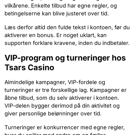
vilkårene. Enkelte tilbud har egne regler, og
betingelserne kan blive justeret over tid.
Læs derfor altid den fulde tekst i kontoen, før du
aktiverer en bonus. Er noget uklart, kan
supporten forklare kravene, inden du indbetaler.
VIP-program og turneringer hos
Tsars Casino
Almindelige kampagner, VIP-fordele og
turneringer er tre forskellige lag. Kampagner er
åbne tilbud, som du selv aktiverer i kontoen.
VIP-delen bygger derimod på din aktivitet og
giver personlige belønninger over tid.
Turneringer er konkurrencer med egne regler,