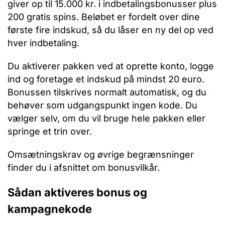
giver op til 15.000 kr. i indbetalingsbonusser plus
200 gratis spins. Beløbet er fordelt over dine
første fire indskud, så du låser en ny del op ved
hver indbetaling.
Du aktiverer pakken ved at oprette konto, logge
ind og foretage et indskud på mindst 20 euro.
Bonussen tilskrives normalt automatisk, og du
behøver som udgangspunkt ingen kode. Du
vælger selv, om du vil bruge hele pakken eller
springe et trin over.
Omsætningskrav og øvrige begrænsninger
finder du i afsnittet om bonusvilkår.
Sådan aktiveres bonus og
kampagnekode